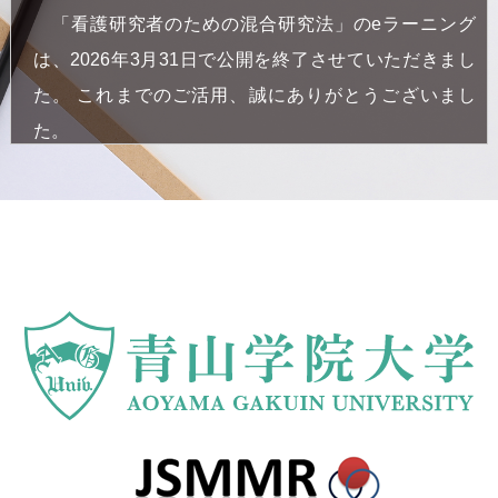
「看護研究者のための混合研究法」のeラーニング
は、2026年3月31日で公開を終了させていただきまし
た。 これまでのご活用、誠にありがとうございまし
た。
今後の展開としては、新たなプラットフォームでの
コンテンツ公開、ラーニングアナリティクスの実施、
新教材の開発などを計画しています。これらのいずれ
かにご関心のある方には順次情報をお送りいたします
ので、下記のアンケートフォームにご登録をお願いし
ます。詳細が決まりましたら、ご連絡申し上げます。
https://forms.gle/tzYYR3BrsMhFqs8j6
（2026年12
月末日まで受付延長）